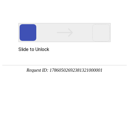
中文简体
|
English
网站首页
首页
关于辉晟
产品中心
标签管理
去毛刺专机
压铸机周边设备
合作伙伴
新闻中心
服务网点
招贤纳士
联系我们