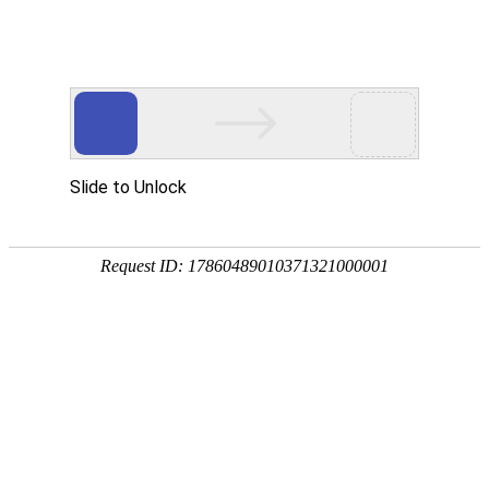
中文简体
|
English
网站首页
关于辉晟
产品中心
产品中心
合作伙伴
新闻中心
全部分类
服务网点
零部件装配产线
首页
招贤纳士
联系我们