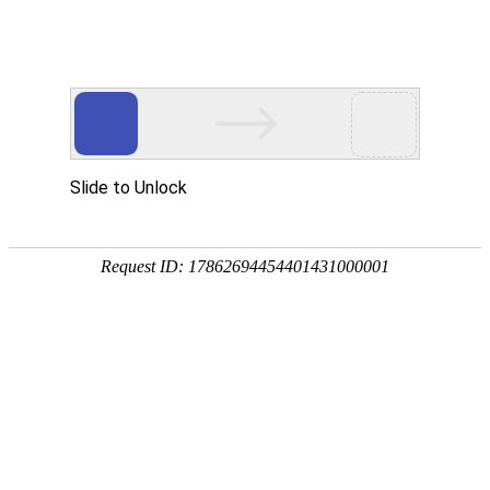
中文简体
|
English
网站首页
关于辉晟
产品中心
产品中心
合作伙伴
新闻中心
全部分类
服务网点
压铸机周边设备
首页
招贤纳士
联系我们