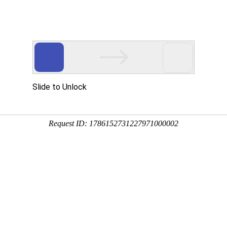
公司
专业铸就品牌 诚信塑造未来
公司
心
合作伙伴
新闻中心
+
伺服五连杆给汤机
产品特点：一体成型 注汤精密度高，
所属分类：
压铸机周边设备