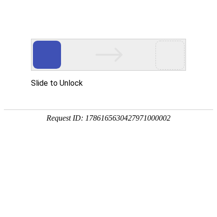
中文简体
|
English
网站首页
首页
关于辉晟
女神节快乐！祝福魅力女神，无限风采闪耀。
产品中心
合作伙伴
作者：
东莞市辉胜自动化设备有限公司
来源：
东莞市辉胜自动化设备有限公司
新闻中心
发布时间：
2025-03-08
服务网点
招贤纳士
东莞市辉胜自动化设备有限公司向每一位辛勤耕耘、默默奉献
的女性致以最崇高的敬意和最美好的祝福。愿每一位女性都能
联系我们
在自己的世界里绽放光彩，活出自我，拥抱幸福。