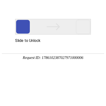
中文简体
|
English
网站首页
首页
关于辉晟
探秘压铸机周边设备：行业动态与未来趋势
产品中心
合作伙伴
作者：
来源：
压铸机周边设备
新闻中心
发布时间：
2025-02-14
服务网点
招贤纳士
本文深入探讨了压铸机周边设备的最新动态与未来发展趋势，
助您把握行业脉搏。
联系我们