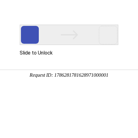
公司
专业铸就品牌 诚信塑造未来
公司
心
合作伙伴
新闻中心
机器人系统集成商未来发展方向如何