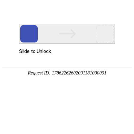
中文简体
|
English
网站首页
关于辉晟
新闻中心
产品中心
合作伙伴
公司新闻
行业资讯
常见问题
新闻中心
首页
服务网点
Mar 16,2022
招贤纳士
压铸机的组成结构
联系我们
辉胜自动化设备有限公司是压铸机械周边设备的专业制造商。公