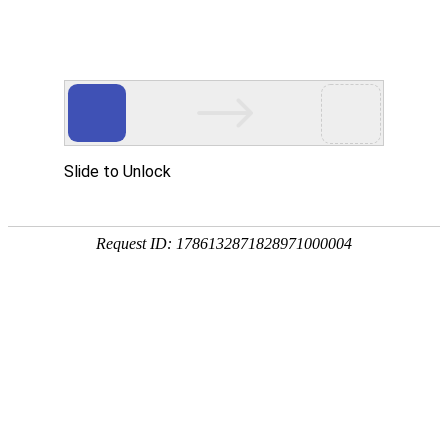
中文简体
|
English
网站首页
首页
关于辉晟
辉胜自动化对产品的质量和稳定性进行完全的
产品中心
控制布置
合作伙伴
作者：
新闻中心
来源：
发布时间：
2021-07-19
服务网点
招贤纳士
我公司拥有各类先进的加工设备60余台，拥有专业的设计研
联系我们
发与生产制造团队，使我们对产品的质量和稳定性进行完全的
控制布置，我公司还可根据特殊的要求制作适合贵公司的非标