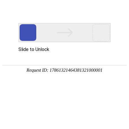
中文简体
|
English
网站首页
关于辉晟
关于我们
产品中心
合作伙伴
公司简介
企业文化
荣誉资质
企业相册
新闻中心
首页
服务网点
招贤纳士
专利证书
专利证书
联系我们