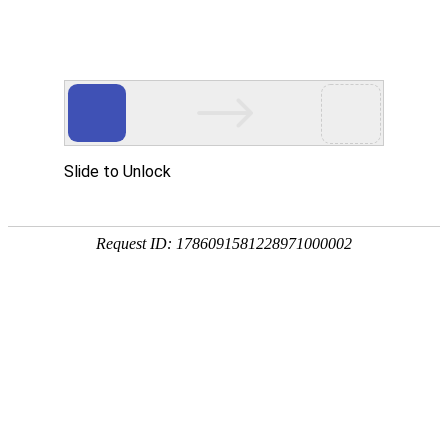
中文简体
|
English
网站首页
关于辉晟
关于我们
产品中心
合作伙伴
公司简介
企业文化
荣誉资质
企业相册
新闻中心
首页
服务网点
招贤纳士
企业相册
荣誉展示柜
联系我们