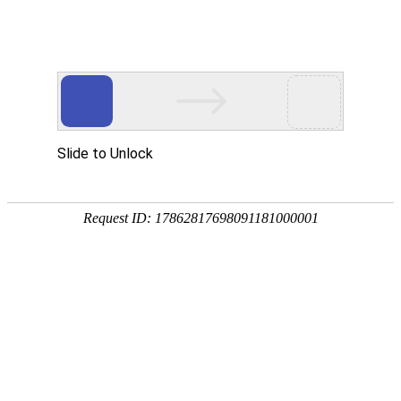
中文简体
|
English
网站首页
关于辉晟
关于我们
产品中心
合作伙伴
公司简介
企业文化
荣誉资质
企业相册
新闻中心
首页
服务网点
公司简介
招贤纳士
东莞市辉晟智能科技有限公司
联系我们